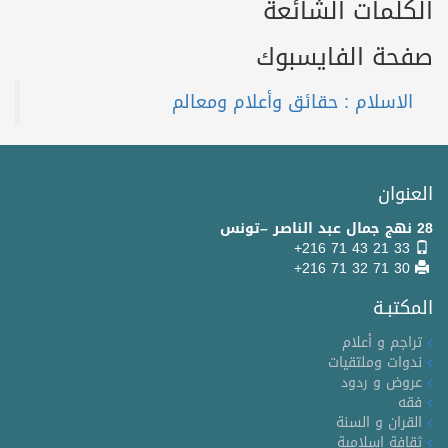
الكلمات الشائعة
صفحة الفايسبوك
العنوان
28 نهج جمال عبد الناصر –تونس
+216 71 43 21 33
+216 71 32 71 30
المكتبـة
تراجم و أعلام
ندوات وملتقيات
عروض و ردود
فقه
القران و السنة
ثقافة اسلامية