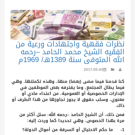
نظرات فقهية واجتهادات ورعية من
الفقيه الشيخ محمد الحامد –رحمه
الله المتوفى سنة 1389هـ/ 1969م
2017-05-04
كنا قدمنا فيما مضى (بعضا) منها، وهذه تكملتها، وهي
فيما يطال المجتمع، وما يقترفه بعض الموظفين في
الإدارات الخصوصية أو العمومية، من اعتداء مادي أو
معنوي، وسلب حقوق لا يجوز تجاوزها من هذا الطرف أو
ذاك.
فمن ذلك، أن الشيخ الحامد –رحمه الله- سئل أكثر من
مرة بهذا الخصوص، وهي تحديدا كما وردت إليه:
1- ما حكم الاحتيال أو السرقة من أموال الدولة؟