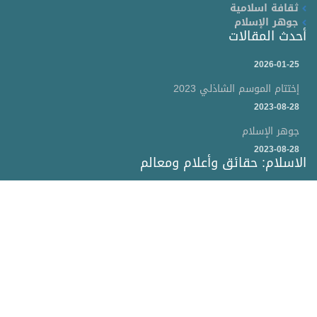
ثقافة اسلامية
جوهر الإسلام
أحدث المقالات
2026-01-25
إختتام الموسم الشاذلي 2023
2023-08-28
جوهر الإسلام
2023-08-28
الاسلام: حقائق وأعلام ومعالم
موقع الشيخ محمد صلاح الدين المستاوي عضو المجلس
الإسلامي بتونس وخريج جامعة الزيتونة (كلية الشريعة وأصول
الدين) يتضمن تعريفا بالشيخ والده الحبيب المستاوي رحمه الله
وهو احد علماء الزيتونة ودعاة الإسلام حيث سيجد المتصفح
لهذا الموقع فقرات من أعماله.
الصفحة الأساسية
الاتصال
خريطة الموقع
باختصار