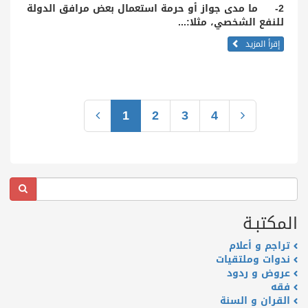
2- ما مدى جواز أو حرمة استعمال بعض مرافق الدولة
للنفع الشخصي، مثلا:...
إقرأ المزيد
1
2
3
4
المكتبـة
تراجم و أعلام
ندوات وملتقيات
عروض و ردود
فقه
القران و السنة