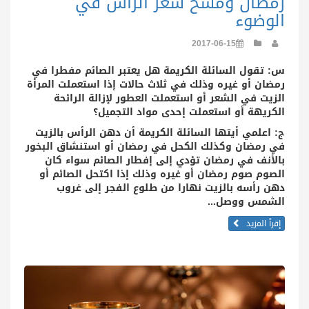
رمضان ومسح شعر الرأس في
الوضوء
2017-06-15
س: تقول السائلة الكريمة هل يعتبر الصائم مفطرا في
رمضان أو غيره وذلك في ثلاث حالات إذا استعملت المرأة
الزيت في الشعر أو استعملت العطور لإزالة الرائحة
الكريهة أو استعملت إحدى مواد التجميل؟
ج: اعلمي أيتها السائلة الكريمة أن دهن الرأس بالزيت
في رمضان وكذلك الكحل في رمضان أو استنشاق البخور
بالأنف في رمضان تؤدي إلى إفطار الصائم سواء كان
الصوم صوم رمضان أو غيره وذلك إذا اكتحل الصائم أو
دهن رأسه بالزيت نهارا من طلوع الفجر إلى غروب
الشمس ووصل...
إقرأ المزيد