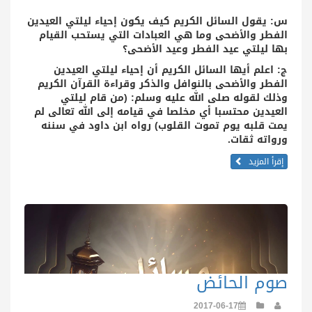
س: يقول السائل الكريم كيف يكون إحياء ليلتي العيدين
الفطر والأضحى وما هي العبادات التي يستحب القيام
بها ليلتي عيد الفطر وعيد الأضحى؟
ج: اعلم أيها السائل الكريم أن إحياء ليلتي العيدين
الفطر والأضحى بالنوافل والذكر وقراءة القرآن الكريم
وذلك لقوله صلى الله عليه وسلم: (من قام ليلتي
العيدين محتسبا أي مخلصا في قيامه إلى الله تعالى لم
يمت قلبه يوم تموت القلوب) رواه ابن داود في سننه
ورواته ثقات.
إقرأ المزيد
صوم الحائض
2017-06-17