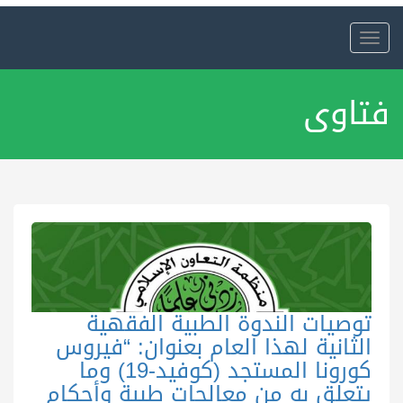
Toggle
navigation
فتاوى
توصيات الندوة الطبية الفقهية
الثانية لهذا العام بعنوان: “فيروس
كورونا المستجد (كوفيد-19) وما
يتعلق به من معالجات طبية وأحكام