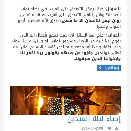
السؤال:
كيف يمكن التصدق على الميت لكي يصله ثواب
الصدقة؟ وهل يتنافى التصدق على الميت مع قوله تعالى
(
وان ليس للانسان الا ما سعى)
صدق الله العظيم. أرجو
الجواب وشكرا
الجواب:
اعلم ايها السائل ان الميت ينتفع بأعمال البر التي
يقوم بها غيره من الأحياء ويهدون ثوابها له والتي منها الدعاء
والاستغفار وهذا أمر مجمع عليه لدى فقهاء الاسلام. قال الله
تعالى (
والذين جاؤوا من بعدهم يقولون ربنا اغفر لنا
ولإخواننا الذين سبقونا...
إقرأ المزيد
إحياء ليلة العيدين
2017-06-23