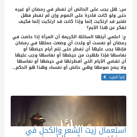
س: هل يجب على الحائض أن تفطر في رمضان أو غيره
حتى ولو كانت قادرة على الصوم وإن لم تفطر فهل
تعتبر قد ارتكبت إثما وإذا كانت قد ارتكبت إثما فكيف
تفكر عن هذا الأيم؟
ج: اعلمي أيتها السائلة الكريمة أن المرأة إذا حاضت في
رمضان أو نفست أو ولدت أي وضعت حملها في رمضان
فإنها يجب عليها أن تفطر حتى تتم أيام حيضها أو
نفاسها فإذا طهرت من حيضها أو نفاسها وجب عليها
أن تقضي الأيام التي أفطرتها في حيضها أو نفاسها
ولا يصح صومها وهي حائض أو نفساء وهذا هو الحكم...
إقرأ المزيد
استعمال زيت الشعر والكحل في