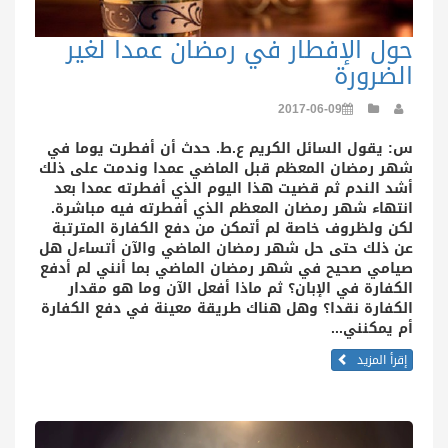
حول الإفطار في رمضان عمدا لغير
الضرورة
2017-06-09
س: يقول السائل الكريم ع.ط. حدث أن أفطرت يوما في
شهر رمضان المعظم قبل الماضي عمدا وندمت على ذلك
أشد الندم ثم قضيت هذا اليوم الذي أفطرته عمدا بعد
انتهاء شهر رمضان المعظم الذي أفطرته فيه مباشرة.
لكن ولظروف خاصة لم أتمكن من دفع الكفارة المترتبة
عن ذلك حتى حل شهر رمضان الماضي والآن أتساءل هل
صيامي صحيح في شهر رمضان الماضي بما أنني لم أدفع
الكفارة في الإبان؟ ثم ماذا أفعل الآن وما هو مقدار
الكفارة نقدا؟ وهل هناك طريقة معينة في دفع الكفارة
أم يمكنني...
إقرأ المزيد