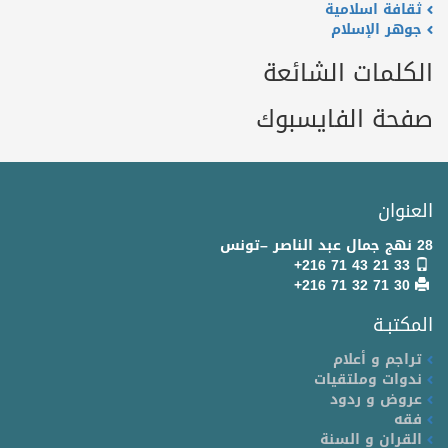
ثقافة اسلامية
جوهر الإسلام
الكلمات الشائعة
صفحة الفايسبوك
العنوان
28 نهج جمال عبد الناصر –تونس
+216 71 43 21 33
+216 71 32 71 30
المكتبـة
تراجم و أعلام
ندوات وملتقيات
عروض و ردود
فقه
القران و السنة