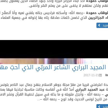
لوهاب حمودة
أحد أبناء الجزائر البررة وأحد جنود الخفاء الذين يعملون بص
نهم ولكن عملهم لا يخفى على من يعلم السّر وأخفى.
لوهاب حمودة
–رحمه الله- وأسكنه فراديس جنانه بلغني نعيه وأنا أتصفّح الن
ء الجزائريين
الذي تضمن كلمات صادقة رثاه بها إخوانه في جمعية العلماء و
لمزيد
المجيد البراري الشاعر المربّي الذي أحبّ مه
2017-11-21
ة اعترضني قريبا من مقرّ مجلة جوهر الاسلام بنهج جمال عبد الناصر بتونس 
نة
عبد المجيد البراري
أمدّ الله في أنفاسه وكانت مناسبة تجاذبنا فيها بع
ي
– رحمه الله - وأجزل مثوبته و ما بذله في سبيل تحفيظ القرآن ونشر الام
ن تاريخ تونس الحديث وقد توج – رحمه الله –...
لمزيد