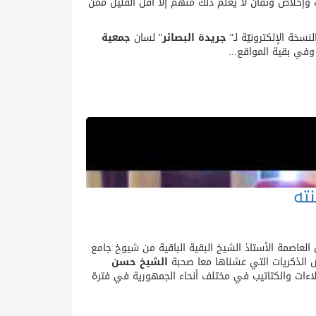
مت وإخلاص وتفان لا يعلم ذلك منهم إلا أقل القليل ممن
سخة الإلكترونيّة لـ"
جريدة البصائر
" لسان
جمعية
في بقية المواقع...
نته
العاصمة الأستاذ الشيخ البقية الباقية من شيوخ جامع
ض الذكريات التي عشناها معا صحبة
الشيخ حسن
لاءات والكتاتيب في مختلف أنحاء الجمهورية في فترة