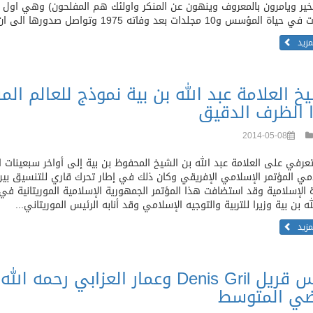
س و10 مجلدات بعد وفاته 1975 وتواصل صدورها الى ان احتجبت سنة 1986 (ويتضمن الفهرس...
لمزيد
خ العلامة عبد الله بن بية نموذج للعالم الم
 الظرف الدقيق
2014-05-08
عرفي على العلامة عبد الله بن الشيخ المحفوظ بن بية إلى أواخر سبعينات 
امي المؤتمر الإسلامي الإفريقي وكان ذلك في إطار تحرك قاري للتنسيق ب
 الإسلامية وقد استضافت هذا المؤتمر الجمهورية الإسلامية الموريتانية في 
له بن بية وزيرا للتربية والتوجيه الإسلامي وقد أنابه الرئيس الموريتاني...
لمزيد
دنيس قريل Denis Gril وعمار العزاب
ي المتوسط