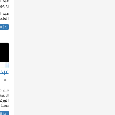
عبد ا
يعرفو
عبد ا
العلما
إقرأ ا
عبد 
قبل مد
الزيتو
الورغ
صعبة م
إقرأ ا