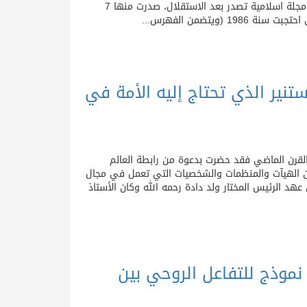
الى الخير ويامرون بالمعروف وينهون عن المنكر واولئك هم المفلحون) وهي اول مجلة اسلامية تصدر بعد الاستقلال، صدرت منها 7
ستنير الذي تحتاج إليه الأمة في
القرن الماضي فقد حضرت بدعوة من رابطة العالم
ين الهيآت والمنظمات والشخصيات التي تعمل في مجال
عهد الرئيس المختار ولد دادة رحمه الله وكان الأستاذ
ي رحمه الله نموذج للتفاعل الروحي بين