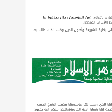
ارك وتعالى (
من المؤمنين رجال صدقوا ما
ا
) [الأحزاب الاية22].
بكلية الشريعة وأصول الدين وكنت آنذاك طالبا بها
ها الذي رسمه لها مؤسسها فضيلة الشيخ الحبيب
وي رحمه الله الذي اصدر اول عدد منها في شهر ربيع الاول جوان 1968 متخذة لها شعارا الاية الكريمة(ولتكن منكم امة يدعون