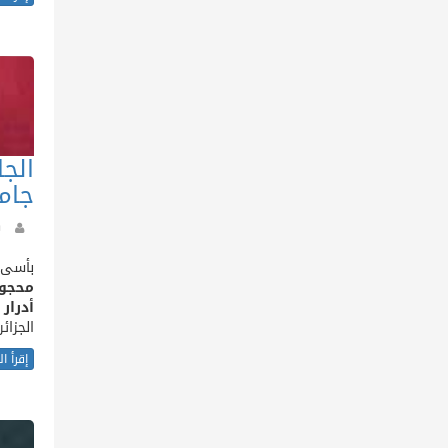
جام
بأسى 
محجو
أدرار
و
الجزائ
إقرأ ا