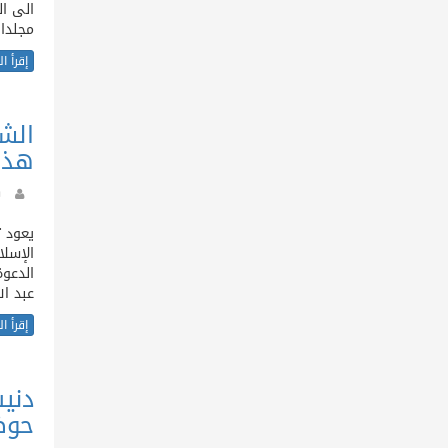
مجلدات في حياة المؤس
إقرأ ا
الشي
هذا
يعود ت
الإسل
الدعوة
عبد ال
إقرأ ا
حوض