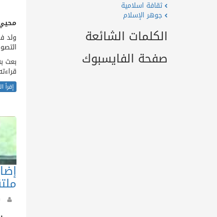
ثقافة اسلامية
جوهر الإسلام
محيي 
الكلمات الشائعة
التصو
صفحة الفايسبوك
بعث به
قراءته
إقرأ ا
إضا
ملتق