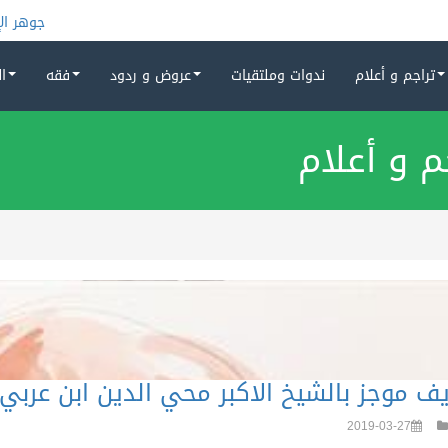
جوهر الإسلام
08-28
تراجم و أعلام
ندوات وملتقيات
عروض و ردود
فقه
ا
م و أعلام
يف موجز بالشيخ الاكبر محي الدين ابن عربي
2019-03-27