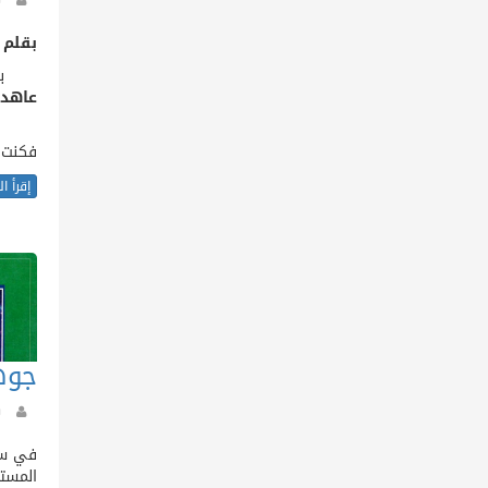
بقلم 
بسم ا
عاهدو
لقد ت
فكنت 
إقرأ ا
جوه
في سل