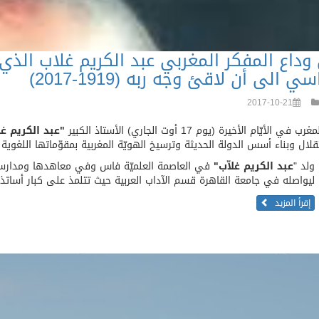
وداع المفكر المغربي عبد الكريم غلاب الذي
سي الى أن لاقئ وجه ربه (1919-2017)
2017-10-21
 في الأيّام الأخيرة (يوم 17 أوت الجاري) الأستاذ الكبير
"عبد الكريم غل
قلال وبناء أسس الدولة الحديثة وترسيخ الهويّة المغربية بمقوّماتها اللغوية و
ولد "
عبد الكريم غلاّب"
في العاصمة العلميّة فاس وفي معاهدها ومدارسه
ليواصله في جامعة القاهرة قسم الآداب العربية حيث تتلمذ على كبار أساتذ
إقرأ المزيد