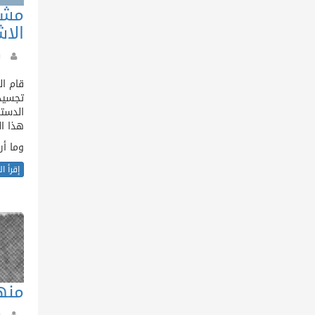
مشا
الاش
قام ا
تجسيد 
هذا ال
وما أر
إقرأ ا
منه