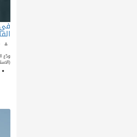
في 
الفا
ودّع المغرب
(الاست